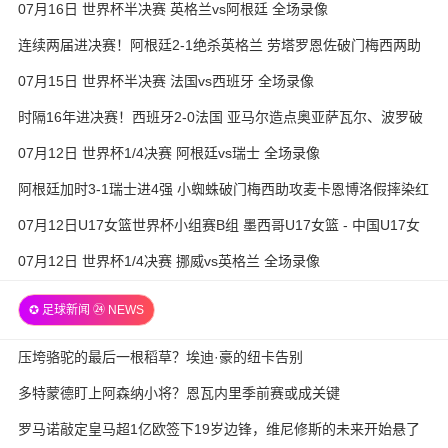
07月16日 世界杯半决赛 英格兰vs阿根廷 全场录像
连续两届进决赛！阿根廷2-1绝杀英格兰 劳塔罗恩佐破门梅西两助
攻
07月15日 世界杯半决赛 法国vs西班牙 全场录像
时隔16年进决赛！西班牙2-0法国 亚马尔造点奥亚萨瓦尔、波罗破
门
07月12日 世界杯1/4决赛 阿根廷vs瑞士 全场录像
阿根廷加时3-1瑞士进4强 小蜘蛛破门梅西助攻麦卡恩博洛假摔染红
07月12日U17女篮世界杯小组赛B组 墨西哥U17女篮 - 中国U17女
篮 全场录像
07月12日 世界杯1/4决赛 挪威vs英格兰 全场录像
✪ 足球新闻 ㉔ NEWS
压垮骆驼的最后一根稻草？埃迪·豪的纽卡告别
多特蒙德盯上阿森纳小将？恩瓦内里季前赛或成关键
罗马诺敲定皇马超1亿欧签下19岁边锋，维尼修斯的未来开始悬了