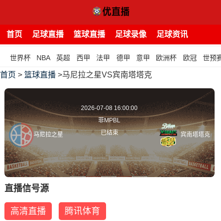
首页
足球直播
篮球直播
足球录像
足球资讯
世界杯
NBA
英超
西甲
法甲
德甲
意甲
欧洲杯
欧冠
世预
首页
>
篮球直播
>马尼拉之星VS宾南塔塔克
2026-07-08 16:00:00
菲MPBL
已结束
马尼拉之星
宾南塔塔克
直播信号源
高清直播
腾讯体育