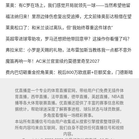
莱奥：有C罗在场上，我们感觉开局就领先一球——当然希望他留
下
福法纳归来！里昂边锋伤愈复出受追捧，尤文前锋奥彭达租借在望
莱奥松口了：和米兰谈过离队，但“我始终尊重这件球衣”
英超零进球零助攻，罗马还想把他带回意甲？这操作你看懂了吗？
弗拉米尼：小罗是天赐的礼物，法布雷加斯当教练我一点都不意外
魔笛再响一年！AC米兰官宣续约莫德里奇至2027
费内巴切砸重金挖角莱奥：税后800万欧底薪+巨额奖金，门德斯暗
中推动
优直播是一个专业的体育直播官网，带给用户们免费无插件体
育直播，西甲直播，法甲直播，德甲直播，英超直播，NBA直
播等各大体育联赛直播。优直播还提供了丰富的赛事信息和数
据统计，帮助球迷深度了解赛事进程、球队状态与球员数据，
多角度看懂每一场精彩赛事。
本站所有直播信号均由用户收集或从搜索引擎搜索整理获得，
所有内容均来自互联网，我们自身不提供任何直播信号和视频
内容。