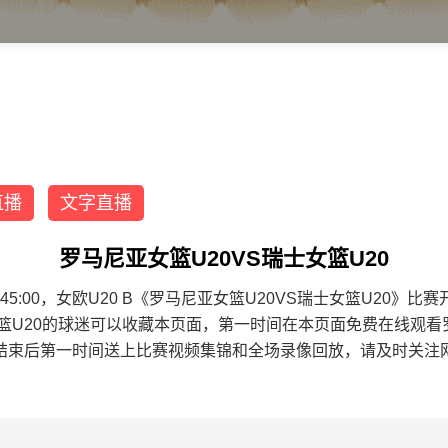
直播
文字直播
罗马尼亚女篮U20VS瑞士女篮U20
 22:45:00，女欧U20 B《罗马尼亚女篮U20VS瑞士女篮U2
篮U20的球迷可以收藏本页面，第一时间在本页面免费在线观看罗
结束后第一时间送上比赛视频集锦和全场录像回放，请及时关注