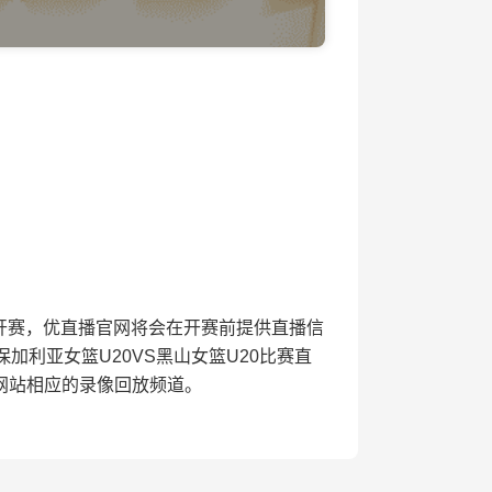
0》比赛开赛，优直播官网将会在开赛前提供直播信
加利亚女篮U20VS黑山女篮U20比赛直
网站相应的录像回放频道。