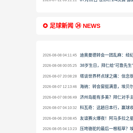
2026-07-12 09:11:11
✪ 足球新闻 ㉔ NEWS
迪奥曼德转会一团乱麻：经
2026-08-08 04:11:45
38岁生日，拜仁给“可靠先
2026-08-08 00:05:25
塔谈世界杯点球之痛：信念
2026-08-07 20:08:28
海纳：转会窗挺满意，埃贝
2026-08-07 12:13:46
济州岛能有多美？拜仁对手
2026-08-07 08:06:49
科瓦奇：这趟日本行，赢球
2026-08-07 04:10:32
友谊赛火爆夜！阿马多拉之星
2026-08-06 20:08:45
压垮骆驼的最后一根稻草？埃
2026-08-05 04:13:23