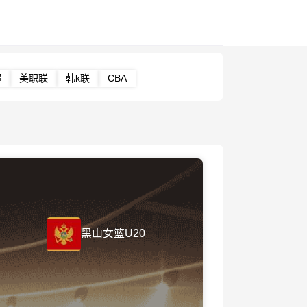
超
美职联
韩k联
CBA
黑山女篮U20