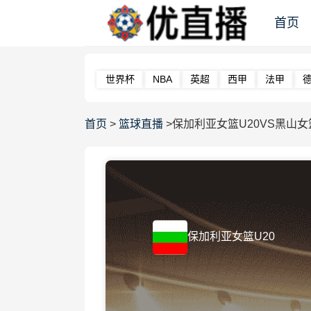
首页
世界杯
NBA
英超
西甲
法甲
首页
>
篮球直播
>保加利亚女篮U20VS黑山女
保加利亚女篮U20