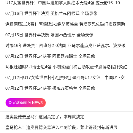
U17女篮世界杯：中国队遭加拿大队绝杀无缘4强 庞云舒16+10
07月16日 世界杯半决赛 英格兰vs阿根廷 全场录像
连续两届进决赛！阿根廷2-1绝杀英格兰 劳塔罗恩佐破门梅西两助
攻
07月15日 世界杯半决赛 法国vs西班牙 全场录像
时隔16年进决赛！西班牙2-0法国 亚马尔造点奥亚萨瓦尔、波罗破
门
07月12日 世界杯1/4决赛 阿根廷vs瑞士 全场录像
阿根廷加时3-1瑞士进4强 小蜘蛛破门梅西助攻麦卡恩博洛假摔染红
07月12日U17女篮世界杯小组赛B组 墨西哥U17女篮 - 中国U17女
篮 全场录像
07月12日 世界杯1/4决赛 挪威vs英格兰 全场录像
✪ 足球新闻 ㉔ NEWS
迪奥曼德去皇马？这回真定了，本周就搞定
皇马抢人！迪奥曼德交易进入冲刺阶段，莱比锡谈判有新进展