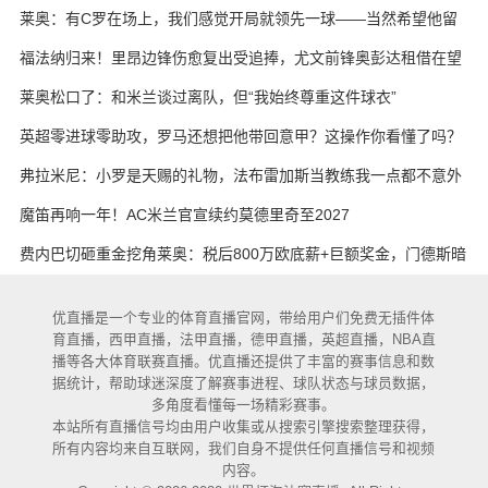
莱奥：有C罗在场上，我们感觉开局就领先一球——当然希望他留
下
福法纳归来！里昂边锋伤愈复出受追捧，尤文前锋奥彭达租借在望
莱奥松口了：和米兰谈过离队，但“我始终尊重这件球衣”
英超零进球零助攻，罗马还想把他带回意甲？这操作你看懂了吗？
弗拉米尼：小罗是天赐的礼物，法布雷加斯当教练我一点都不意外
魔笛再响一年！AC米兰官宣续约莫德里奇至2027
费内巴切砸重金挖角莱奥：税后800万欧底薪+巨额奖金，门德斯暗
中推动
优直播是一个专业的体育直播官网，带给用户们免费无插件体
育直播，西甲直播，法甲直播，德甲直播，英超直播，NBA直
播等各大体育联赛直播。优直播还提供了丰富的赛事信息和数
据统计，帮助球迷深度了解赛事进程、球队状态与球员数据，
多角度看懂每一场精彩赛事。
本站所有直播信号均由用户收集或从搜索引擎搜索整理获得，
所有内容均来自互联网，我们自身不提供任何直播信号和视频
内容。