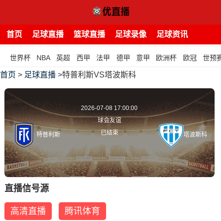
首页
足球直播
篮球直播
足球录像
足球资讯
世界杯
NBA
英超
西甲
法甲
德甲
意甲
欧洲杯
欧冠
世预
首页
>
足球直播
>特普利斯VS塔波斯科
2026-07-08 17:00:00
球会友谊
已结束
特普利斯
塔波斯科
直播信号源
高清直播
腾讯体育