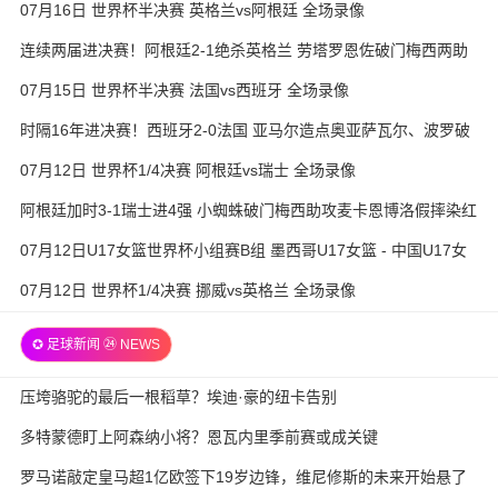
07月16日 世界杯半决赛 英格兰vs阿根廷 全场录像
连续两届进决赛！阿根廷2-1绝杀英格兰 劳塔罗恩佐破门梅西两助
攻
07月15日 世界杯半决赛 法国vs西班牙 全场录像
时隔16年进决赛！西班牙2-0法国 亚马尔造点奥亚萨瓦尔、波罗破
门
07月12日 世界杯1/4决赛 阿根廷vs瑞士 全场录像
阿根廷加时3-1瑞士进4强 小蜘蛛破门梅西助攻麦卡恩博洛假摔染红
07月12日U17女篮世界杯小组赛B组 墨西哥U17女篮 - 中国U17女
篮 全场录像
07月12日 世界杯1/4决赛 挪威vs英格兰 全场录像
✪ 足球新闻 ㉔ NEWS
压垮骆驼的最后一根稻草？埃迪·豪的纽卡告别
多特蒙德盯上阿森纳小将？恩瓦内里季前赛或成关键
罗马诺敲定皇马超1亿欧签下19岁边锋，维尼修斯的未来开始悬了