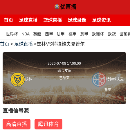
首页
足球直播
篮球直播
足球录像
足球资讯
世界杯
NBA
英超
西甲
法甲
德甲
意甲
欧洲杯
欧冠
世预
首页
>
足球直播
>兹林VS特拉维夫夏普尔
2026-07-08 17:00:00
球会友谊
已结束
兹林
特拉维夫夏
普尔
直播信号源
高清直播
腾讯体育