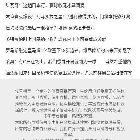
科瓦奇：这趟日本行，赢球收尾才算圆满
友谊赛火爆夜！阿马多拉之星4-2送利雅得胜利，门将本托染红离
场
压垮骆驼的最后一根稻草？埃迪·豪的纽卡告别
多特蒙德盯上阿森纳小将？恩瓦内里季前赛或成关键
罗马诺敲定皇马超1亿欧签下19岁边锋，维尼修斯的未来开始悬了
莱奥：有C罗在场上，我们感觉开局就领先一球——当然希望他留
下
福法纳归来！里昂边锋伤愈复出受追捧，尤文前锋奥彭达租借在望
优直播是一个专业的体育直播官网，带给用户们免费无插件体
育直播，西甲直播，法甲直播，德甲直播，英超直播，NBA直
播等各大体育联赛直播。优直播还提供了丰富的赛事信息和数
据统计，帮助球迷深度了解赛事进程、球队状态与球员数据，
多角度看懂每一场精彩赛事。
本站所有直播信号均由用户收集或从搜索引擎搜索整理获得，
所有内容均来自互联网，我们自身不提供任何直播信号和视频
内容。