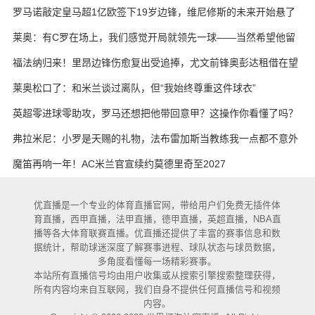
罗马诺敲定皇马超1亿欧签下19岁边锋，维尼修斯的未来开始悬了
莱奥：有C罗在场上，我们感觉开局就领先一球——当然希望他留
下
福法纳归来！里昂边锋伤愈复出受追捧，尤文前锋奥彭达租借在望
莱奥松口了：和米兰谈过离队，但“我始终尊重这件球衣”
英超零进球零助攻，罗马还想把他带回意甲？这操作你看懂了吗？
弗拉米尼：小罗是天赐的礼物，法布雷加斯当教练我一点都不意外
魔笛再响一年！AC米兰官宣续约莫德里奇至2027
优直播是一个专业的体育直播官网，带给用户们免费无插件体
育直播，西甲直播，法甲直播，德甲直播，英超直播，NBA直
播等各大体育联赛直播。优直播还提供了丰富的赛事信息和数
据统计，帮助球迷深度了解赛事进程、球队状态与球员数据，
多角度看懂每一场精彩赛事。
本站所有直播信号均由用户收集或从搜索引擎搜索整理获得，
所有内容均来自互联网，我们自身不提供任何直播信号和视频
内容。