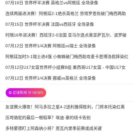
07月16日 世界杯半决赛 英格兰vs阿根廷 全场录像
连续两届进决赛！阿根廷2-1绝杀英格兰 劳塔罗恩佐破门梅西两助
攻
07月15日 世界杯半决赛 法国vs西班牙 全场录像
时隔16年进决赛！西班牙2-0法国 亚马尔造点奥亚萨瓦尔、波罗破
门
07月12日 世界杯1/4决赛 阿根廷vs瑞士 全场录像
阿根廷加时3-1瑞士进4强 小蜘蛛破门梅西助攻麦卡恩博洛假摔染红
07月12日U17女篮世界杯小组赛B组 墨西哥U17女篮 - 中国U17女
篮 全场录像
07月12日 世界杯1/4决赛 挪威vs英格兰 全场录像
✪ 足球新闻 ㉔ NEWS
友谊赛火爆夜！阿马多拉之星4-2送利雅得胜利，门将本托染红离
场
压垮骆驼的最后一根稻草？埃迪·豪的纽卡告别
多特蒙德盯上阿森纳小将？恩瓦内里季前赛或成关键