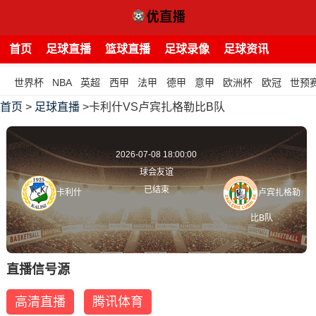
首页
足球直播
篮球直播
足球录像
足球资讯
世界杯
NBA
英超
西甲
法甲
德甲
意甲
欧洲杯
欧冠
世预
首页
>
足球直播
>卡利什VS卢宾扎格勒比B队
2026-07-08 18:00:00
球会友谊
已结束
卡利什
卢宾扎格勒
比B队
直播信号源
高清直播
腾讯体育