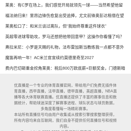
莱奥：有C罗在场上，我们感觉开局就领先一球——当然希望他留
下
福法纳归来！里昂边锋伤愈复出受追捧，尤文前锋奥彭达租借在望
莱奥松口了：和米兰谈过离队，但“我始终尊重这件球衣”
英超零进球零助攻，罗马还想把他带回意甲？这操作你看懂了吗？
弗拉米尼：小罗是天赐的礼物，法布雷加斯当教练我一点都不意外
魔笛再响一年！AC米兰官宣续约莫德里奇至2027
费内巴切砸重金挖角莱奥：税后800万欧底薪+巨额奖金，门德斯暗
中推动
优直播是一个专业的体育直播官网，带给用户们免费无插件体
育直播，西甲直播，法甲直播，德甲直播，英超直播，NBA直
播等各大体育联赛直播。优直播还提供了丰富的赛事信息和数
据统计，帮助球迷深度了解赛事进程、球队状态与球员数据，
多角度看懂每一场精彩赛事。
本站所有直播信号均由用户收集或从搜索引擎搜索整理获得，
所有内容均来自互联网，我们自身不提供任何直播信号和视频
内容。