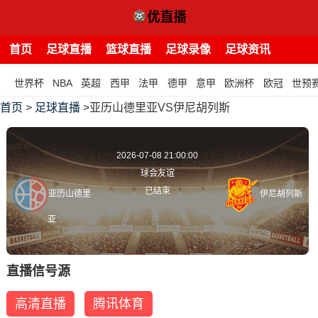
首页
足球直播
篮球直播
足球录像
足球资讯
世界杯
NBA
英超
西甲
法甲
德甲
意甲
欧洲杯
欧冠
世预
首页
>
足球直播
>亚历山德里亚VS伊尼胡列斯
2026-07-08 21:00:00
球会友谊
已结束
亚历山德里
伊尼胡列斯
亚
直播信号源
高清直播
腾讯体育