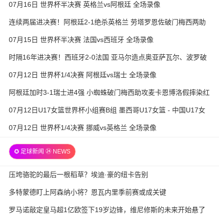
07月16日 世界杯半决赛 英格兰vs阿根廷 全场录像
连续两届进决赛！阿根廷2-1绝杀英格兰 劳塔罗恩佐破门梅西两助
攻
07月15日 世界杯半决赛 法国vs西班牙 全场录像
时隔16年进决赛！西班牙2-0法国 亚马尔造点奥亚萨瓦尔、波罗破
门
07月12日 世界杯1/4决赛 阿根廷vs瑞士 全场录像
阿根廷加时3-1瑞士进4强 小蜘蛛破门梅西助攻麦卡恩博洛假摔染红
07月12日U17女篮世界杯小组赛B组 墨西哥U17女篮 - 中国U17女
篮 全场录像
07月12日 世界杯1/4决赛 挪威vs英格兰 全场录像
✪ 足球新闻 ㉔ NEWS
压垮骆驼的最后一根稻草？埃迪·豪的纽卡告别
多特蒙德盯上阿森纳小将？恩瓦内里季前赛或成关键
罗马诺敲定皇马超1亿欧签下19岁边锋，维尼修斯的未来开始悬了