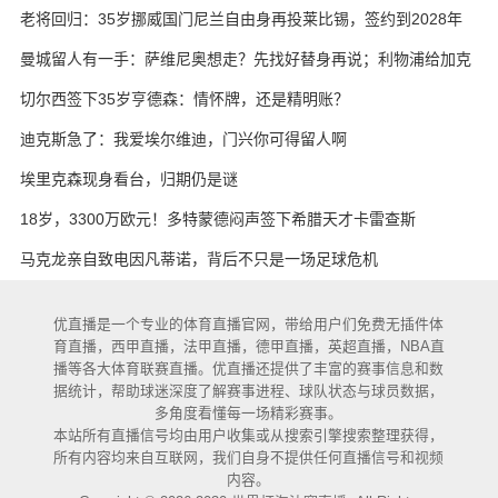
老将回归：35岁挪威国门尼兰自由身再投莱比锡，签约到2028年
曼城留人有一手：萨维尼奥想走？先找好替身再说；利物浦给加克
波标价，超过一个亿
切尔西签下35岁亨德森：情怀牌，还是精明账？
迪克斯急了：我爱埃尔维迪，门兴你可得留人啊
埃里克森现身看台，归期仍是谜
18岁，3300万欧元！多特蒙德闷声签下希腊天才卡雷查斯
马克龙亲自致电因凡蒂诺，背后不只是一场足球危机
优直播是一个专业的体育直播官网，带给用户们免费无插件体
育直播，西甲直播，法甲直播，德甲直播，英超直播，NBA直
播等各大体育联赛直播。优直播还提供了丰富的赛事信息和数
据统计，帮助球迷深度了解赛事进程、球队状态与球员数据，
多角度看懂每一场精彩赛事。
本站所有直播信号均由用户收集或从搜索引擎搜索整理获得，
所有内容均来自互联网，我们自身不提供任何直播信号和视频
内容。