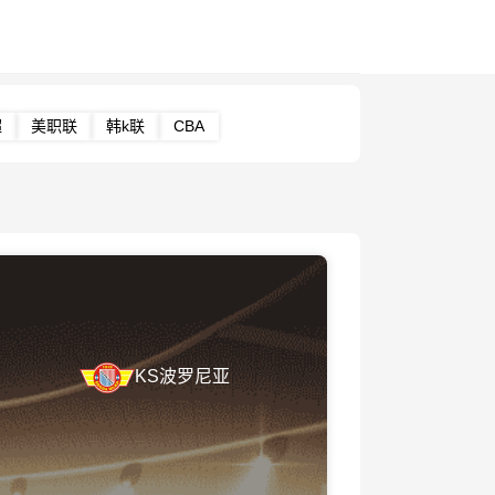
超
美职联
韩k联
CBA
KS波罗尼亚