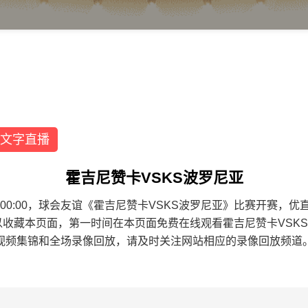
文字直播
霍吉尼赞卡VSKS波罗尼亚
8 20:00:00，球会友谊《霍吉尼赞卡VSKS波罗尼亚》比赛开
以收藏本页面，第一时间在本页面免费在线观看霍吉尼赞卡VSK
视频集锦和全场录像回放，请及时关注网站相应的录像回放频道