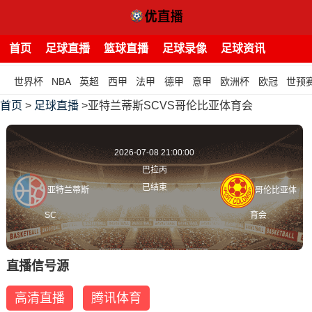
首页
足球直播
篮球直播
足球录像
足球资讯
世界杯
NBA
英超
西甲
法甲
德甲
意甲
欧洲杯
欧冠
世预
首页
>
足球直播
>亚特兰蒂斯SCVS哥伦比亚体育会
2026-07-08 21:00:00
巴拉丙
已结束
亚特兰蒂斯
哥伦比亚体
SC
育会
直播信号源
高清直播
腾讯体育