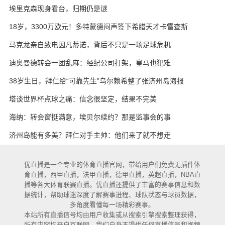
埃里克森现身看台，归期仍是谜
18岁，3300万欧元！多特蒙德闷声签下希腊天才卡雷查斯
马克龙亲自致电因凡蒂诺，背后不只是一场足球危机
迪奥曼德转会一团乱麻：经纪公司打架，皇马也犯难
38岁生日，拜仁给“可靠先生”乌尔赖希整了张济州岛海报
塔谈世界杯点球之痛：信念很坚定，结果不完美
海纳：转会窗挺满意，埃贝尔续约？那是监事会的事
济州岛能有多美？拜仁对手主帅：他们来了就不想走
优直播是一个专业的体育直播官网，带给用户们免费无插件体
育直播，西甲直播，法甲直播，德甲直播，英超直播，NBA直
播等各大体育联赛直播。优直播还提供了丰富的赛事信息和数
据统计，帮助球迷深度了解赛事进程、球队状态与球员数据，
多角度看懂每一场精彩赛事。
本站所有直播信号均由用户收集或从搜索引擎搜索整理获得，
所有内容均来自互联网，我们自身不提供任何直播信号和视频