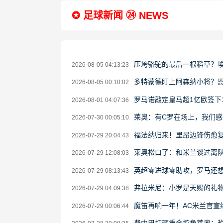
✪ 足球新闻 ㉔ NEWS
压垮骆驼的最后一根稻草？埃
2026-08-05 04:13:23
多特蒙德盯上阿森纳小将？
2026-08-05 00:10:02
罗马诺敲定皇马超1亿欧签下
2026-08-01 04:07:36
莱奥：有C罗在场上，我们
2026-07-30 00:05:10
福法纳归来！里昂边锋伤愈
2026-07-29 20:04:43
莱奥松口了：和米兰谈过离队
2026-07-29 12:08:03
英超零进球零助攻，罗马还
2026-07-29 08:13:43
弗拉米尼：小罗是天赐的礼
2026-07-29 04:09:38
魔笛再响一年！AC米兰官宣续
2026-07-29 00:06:44