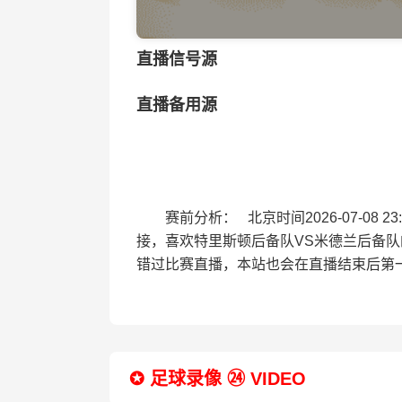
直播信号源
直播备用源
赛前分析： 北京时间2026-07-0
接，喜欢特里斯顿后备队VS米德兰后备
错过比赛直播，本站也会在直播结束后第
✪ 足球录像 ㉔ VIDEO