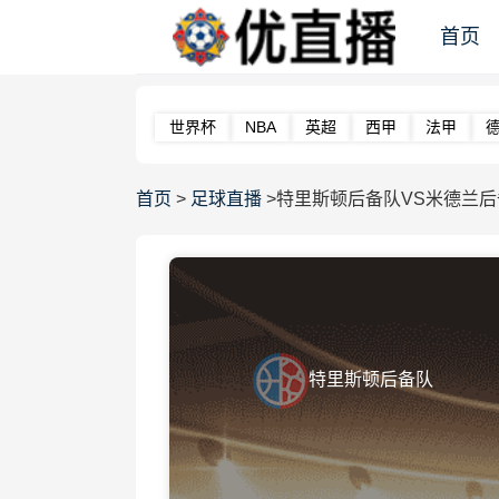
首页
世界杯
NBA
英超
西甲
法甲
首页
>
足球直播
>特里斯顿后备队VS米德兰后
特里斯顿后备队