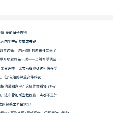
迪·豪的纽卡告别
恩瓦内里季前赛或成关键
19岁边锋，维尼修斯的未来开始悬了
感觉开局就领先一球——当然希望他留下
复出受追捧，尤文前锋奥彭达租借在望
，但“我始终尊重这件球衣”
想把他带回意甲？这操作你看懂了吗？
物，法布雷加斯当教练我一点都不意外
约莫德里奇至2027