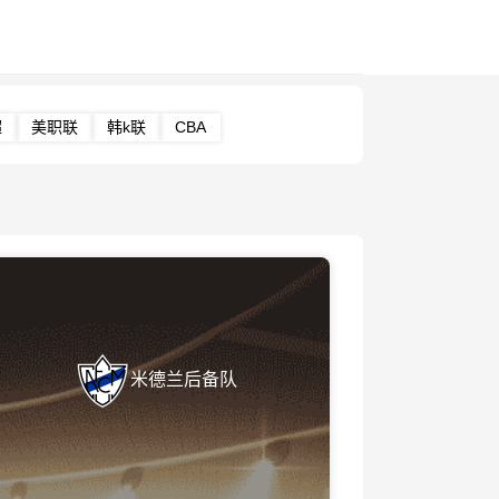
超
美职联
韩k联
CBA
米德兰后备队