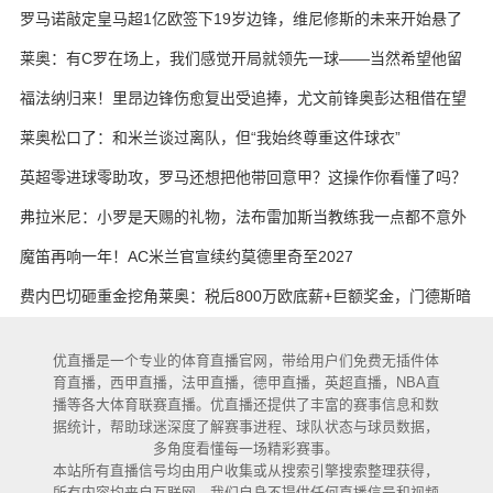
罗马诺敲定皇马超1亿欧签下19岁边锋，维尼修斯的未来开始悬了
莱奥：有C罗在场上，我们感觉开局就领先一球——当然希望他留
下
福法纳归来！里昂边锋伤愈复出受追捧，尤文前锋奥彭达租借在望
莱奥松口了：和米兰谈过离队，但“我始终尊重这件球衣”
英超零进球零助攻，罗马还想把他带回意甲？这操作你看懂了吗？
弗拉米尼：小罗是天赐的礼物，法布雷加斯当教练我一点都不意外
魔笛再响一年！AC米兰官宣续约莫德里奇至2027
费内巴切砸重金挖角莱奥：税后800万欧底薪+巨额奖金，门德斯暗
中推动
优直播是一个专业的体育直播官网，带给用户们免费无插件体
育直播，西甲直播，法甲直播，德甲直播，英超直播，NBA直
播等各大体育联赛直播。优直播还提供了丰富的赛事信息和数
据统计，帮助球迷深度了解赛事进程、球队状态与球员数据，
多角度看懂每一场精彩赛事。
本站所有直播信号均由用户收集或从搜索引擎搜索整理获得，
所有内容均来自互联网，我们自身不提供任何直播信号和视频