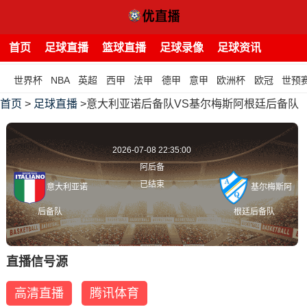
首页
足球直播
篮球直播
足球录像
足球资讯
世界杯
NBA
英超
西甲
法甲
德甲
意甲
欧洲杯
欧冠
世预
首页
>
足球直播
>意大利亚诺后备队VS基尔梅斯阿根廷后备队
2026-07-08 22:35:00
阿后备
已结束
意大利亚诺
基尔梅斯阿
后备队
根廷后备队
直播信号源
高清直播
腾讯体育