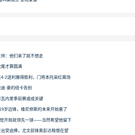
主帅：他们来了就不想走
收尾才算圆满
4-2送利雅得胜利，门将本托染红离场
迪·豪的纽卡告别
恩瓦内里季前赛或成关键
19岁边锋，维尼修斯的未来开始悬了
感觉开局就领先一球——当然希望他留下
复出受追捧，尤文前锋奥彭达租借在望