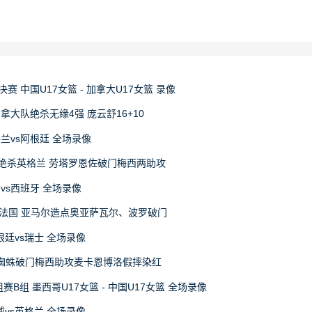
决赛 中国U17女篮 - 加拿大U17女篮 录像
拿大队绝杀无缘4强 庞云舒16+10
格兰vs阿根廷 全场录像
1绝杀英格兰 劳塔罗恩佐破门梅西两助攻
国vs西班牙 全场录像
0法国 亚马尔造点奥亚萨瓦尔、波罗破门
阿根廷vs瑞士 全场录像
 小蜘蛛破门梅西助攻麦卡恩博洛假摔染红
赛B组 墨西哥U17女篮 - 中国U17女篮 全场录像
挪威vs英格兰 全场录像