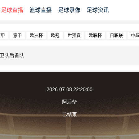
足球直播
篮球直播
足球录像
足球资讯
德甲
意甲
欧洲杯
欧冠
世预赛
欧联杯
日职联
中
防卫队后备队
2026-07-08 22:20:00
阿后备
已结束