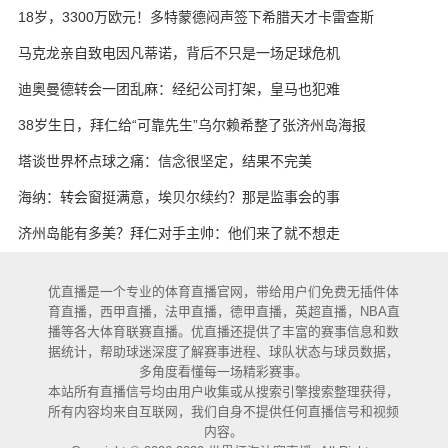
18岁，3300万欧元！多特蒙德闷声签下希腊天才卡雷查斯
马克龙亲自致电因凡蒂诺，背后不只是一场足球危机
迪奥曼德转会一团乱麻：经纪公司打架，皇马也犯难
38岁生日，拜仁给“可靠先生”乌尔赖希整了张济州岛海报
塔谈世界杯点球之痛：信念很坚定，结果不完美
海纳：转会窗挺满意，埃贝尔续约？那是监事会的事
济州岛能有多美？拜仁对手主帅：他们来了就不想走
优直播是一个专业的体育直播官网，带给用户们免费无插件体
育直播，西甲直播，法甲直播，德甲直播，英超直播，NBA直
播等各大体育联赛直播。优直播还提供了丰富的赛事信息和数
据统计，帮助球迷深度了解赛事进程、球队状态与球员数据，
多角度看懂每一场精彩赛事。
本站所有直播信号均由用户收集或从搜索引擎搜索整理获得，
所有内容均来自互联网，我们自身不提供任何直播信号和视频
内容。