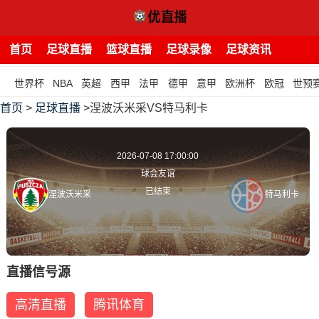
首页
足球直播
篮球直播
足球录像
足球资讯
世界杯
NBA
英超
西甲
法甲
德甲
意甲
欧洲杯
欧冠
世预
首页
>
足球直播
>涅波沃米采VS特马利卡
2026-07-08 17:00:00
球会友谊
已结束
涅波沃米采
特马利卡
直播信号源
高清直播
腾讯体育