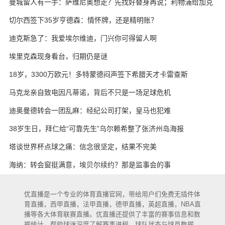
曼城留人有一手：萨维尼奥想走？先找好替身再说；利物浦给加克
波标价，超过一个亿
切尔西签下35岁亨德森：情怀牌，还是精明账？
迪克斯急了：我爱埃尔维迪，门兴你可得留人啊
埃里克森现身看台，归期仍是谜
18岁，3300万欧元！多特蒙德闷声签下希腊天才卡雷查斯
马克龙亲自致电因凡蒂诺，背后不只是一场足球危机
迪奥曼德转会一团乱麻：经纪公司打架，皇马也犯难
38岁生日，拜仁给“可靠先生”乌尔赖希整了张济州岛海报
塔谈世界杯点球之痛：信念很坚定，结果不完美
海纳：转会窗挺满意，埃贝尔续约？那是监事会的事
优直播是一个专业的体育直播官网，带给用户们免费无插件体
育直播，西甲直播，法甲直播，德甲直播，英超直播，NBA直
播等各大体育联赛直播。优直播还提供了丰富的赛事信息和数
据统计，帮助球迷深度了解赛事进程、球队状态与球员数据，