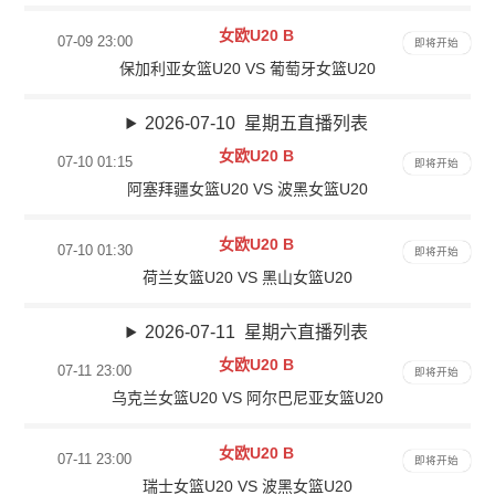
女欧U20 B
07-09 23:00
即将开始
保加利亚女篮U20 VS 葡萄牙女篮U20
2026-07-10 星期五直播列表
女欧U20 B
07-10 01:15
即将开始
阿塞拜疆女篮U20 VS 波黑女篮U20
女欧U20 B
07-10 01:30
即将开始
荷兰女篮U20 VS 黑山女篮U20
2026-07-11 星期六直播列表
女欧U20 B
07-11 23:00
即将开始
乌克兰女篮U20 VS 阿尔巴尼亚女篮U20
女欧U20 B
07-11 23:00
即将开始
瑞士女篮U20 VS 波黑女篮U20