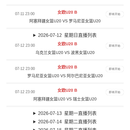
女欧U20 B
07-11 23:00
即将开始
阿塞拜疆女篮U20 VS 罗马尼亚女篮U20
2026-07-12 星期日直播列表
女欧U20 B
07-12 23:00
即将开始
乌克兰女篮U20 VS 波黑女篮U20
女欧U20 B
07-12 23:00
即将开始
罗马尼亚女篮U20 VS 阿尔巴尼亚女篮U20
女欧U20 B
07-12 23:00
即将开始
阿塞拜疆女篮U20 VS 瑞士女篮U20
2026-07-13 星期一直播列表
2026-07-14 星期二直播列表