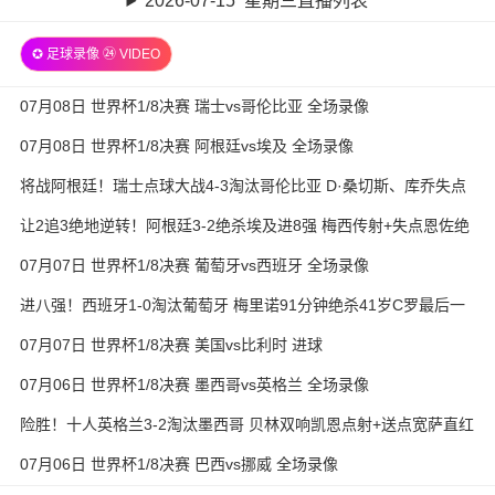
2026-07-15 星期三直播列表
✪ 足球录像 ㉔ VIDEO
07月08日 世界杯1/8决赛 瑞士vs哥伦比亚 全场录像
07月08日 世界杯1/8决赛 阿根廷vs埃及 全场录像
将战阿根廷！瑞士点球大战4-3淘汰哥伦比亚 D·桑切斯、库乔失点
让2追3绝地逆转！阿根廷3-2绝杀埃及进8强 梅西传射+失点恩佐绝
杀
07月07日 世界杯1/8决赛 葡萄牙vs西班牙 全场录像
进八强！西班牙1-0淘汰葡萄牙 梅里诺91分钟绝杀41岁C罗最后一
舞
07月07日 世界杯1/8决赛 美国vs比利时 进球
07月06日 世界杯1/8决赛 墨西哥vs英格兰 全场录像
险胜！十人英格兰3-2淘汰墨西哥 贝林双响凯恩点射+送点宽萨直红
07月06日 世界杯1/8决赛 巴西vs挪威 全场录像